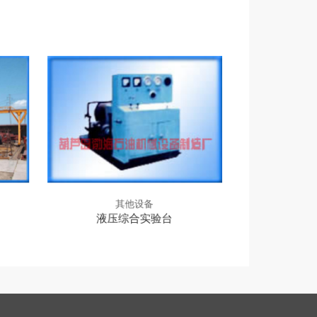
其他设备
其
】
液压综合实验台
钻